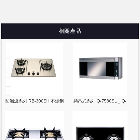
相關產品
防漏爐系列 RB-300SH 不鏽鋼
懸吊式系列 Q-7580SL _ Q-
面
7580SXL 懸吊式烘碗機 紫外線
+臭氧殺