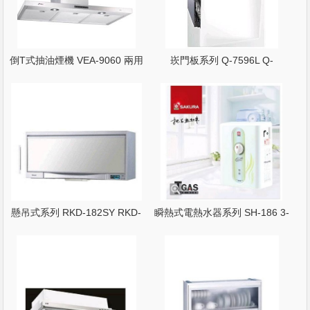
倒T式抽油煙機 VEA-9060 兩用
崁門板系列 Q-7596L Q-
型 排風量 20
7596ML 崁門板烘碗機 臭氧殺菌
懸吊式系列 RKD-182SY RKD-
瞬熱式電熱水器系列 SH-186 3-
192SY 臭氧殺菌
6公升