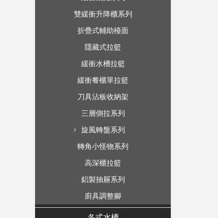
雙緩衝升降櫃系列
折疊式輔助檯面
隱藏式拉籃
緩衝水槽拉籃
緩衝餐櫃單拉籃
刀具沾板收納架
三層側拉系列
旋風轉盤系列
轉角小怪物系列
高深櫃拉籃
鋁製抽屜系列
廚具調整腳
各式水槽