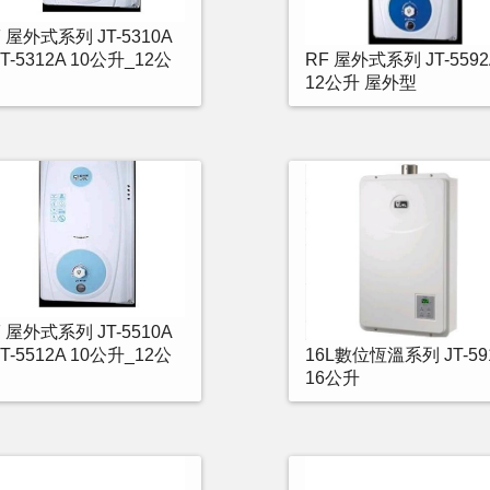
 屋外式系列 JT-5310A
JT-5312A 10公升_12公
RF 屋外式系列 JT-5592
12公升 屋外型
 屋外式系列 JT-5510A
JT-5512A 10公升_12公
16L數位恆溫系列 JT-59
16公升