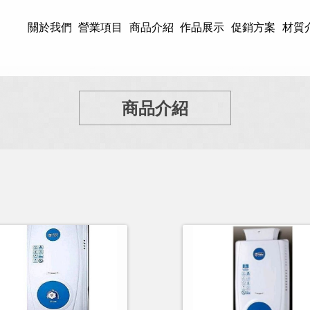
關於我們
營業項目
商品介紹
作品展示
促銷方案
材質
商品介紹