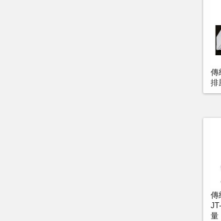
傳
排
傳
JT
量 