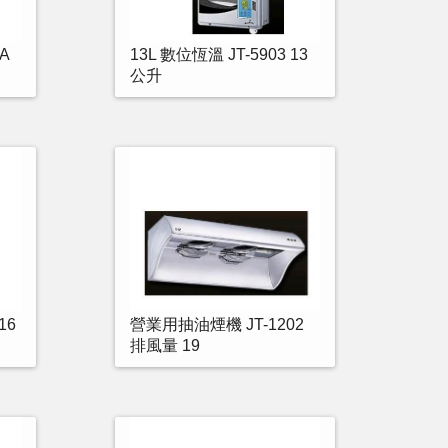
A
13L 數位恆溫 JT-5903 13
公升
16
營業用抽油煙機 JT-1202
排風量 19